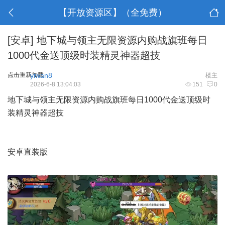
【开放资源区】（全免费）
[安卓]
地下城与领主无限资源内购战旗班每日
1000代金送顶级时装精灵神器超技
点击重新加载
yiwan8
楼主
2026-6-8 13:04:03
151
0
地下城与领主无限资源内购战旗班每日1000代金送顶级时
装精灵神器超技
安卓直装版