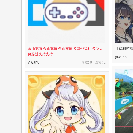
yi
w
an
8.
co
m
金币充值 金币充值 金币充值 及其他福利 各位大
【福利游戏
佬路过支持支持
yiwan8
yiwan8
喜欢: 0 回复:
1