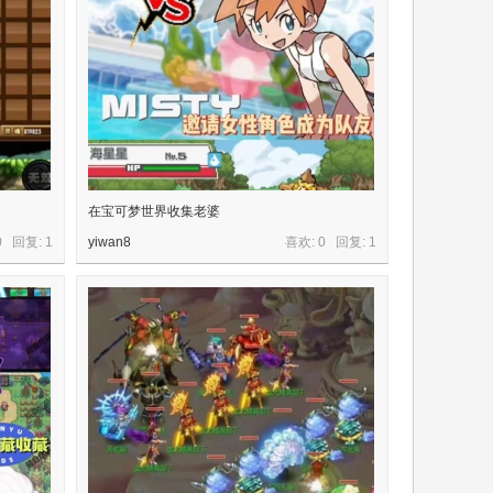
在宝可梦世界收集老婆
0 回复:
1
yiwan8
喜欢: 0 回复:
1