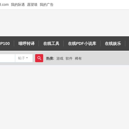
.com
我的际遇
愿望墙
我的广告
P100
喵呼转译
在线工具
在线PDF小说库
在线娱乐
帖子
热搜:
游戏
软件
稀有
搜
索