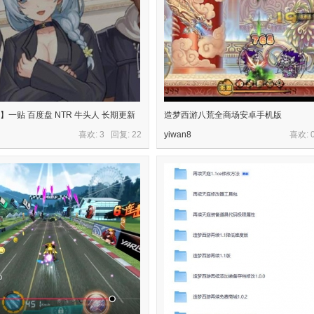
】一贴 百度盘 NTR 牛头人 长期更新
造梦西游八荒全商场安卓手机版
喜欢: 3 回复:
22
yiwan8
喜欢: 