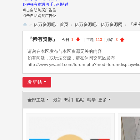
各种稀有资源 可千万别错过
点击自助购买广告位
点击自助购买广告位
»
亿万资源吧 - 首页
›
亿万资源吧 - 亿万资源网
›
『稀
亿
『稀有资源』
今日:
1
|
主题:
113
|
排名:
3
万
请勿在本区发布与本区资源无关的内容
资
如有问题，或玩法交流，请在休闲交流区发布
源
http://www.yiwan8.com/forum.php?mod=forumdisplay&fi
吧
-
发新帖
亿
万
全部主题
最新
热门
热帖
精华
更多
资
源
网
-