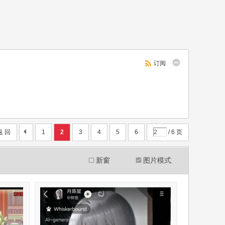
订阅
返 回
1
2
3
4
5
6
/ 6 页
新窗
图片模式