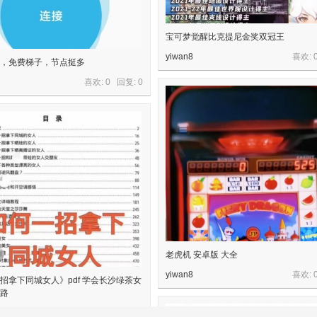
宝可梦觉醒比克提尼金奖双冠王
yiwan8
喜欢: 
，免费梯子，节点挺多
喜欢: 0 回复:
0
老虎机 安卓版 大全
yiwan8
喜欢: 
招拿下同城女人》pdf 学会长沙绿茶女
路
喜欢: 0 回复:
0