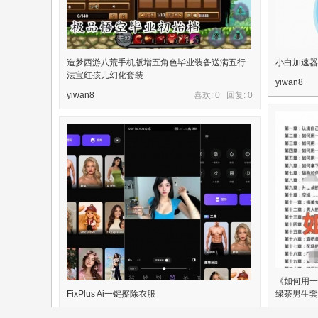
造梦西游八荒手机版增五角色毕业装备送满五行
小白加速器
法宝红孩儿幻化套装
yiwan8
yiwan8
喜欢: 0 回复:
0
《如何用一
FixPlus Ai一键擦除衣服
绿茶男生套
yiwan8
喜欢: 0 回复:
0
yiwan8