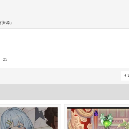
有资源』
d=23