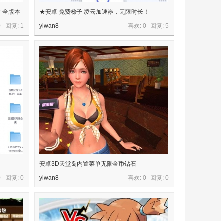
本 全版本
★安卓 免费梯子 凌云加速器，无限时长！
0 回复:
1
yiwan8
喜欢: 0 回复:
5
安卓3D天堂岛内置菜单无限金币钻石
0 回复:
0
yiwan8
喜欢: 0 回复:
0