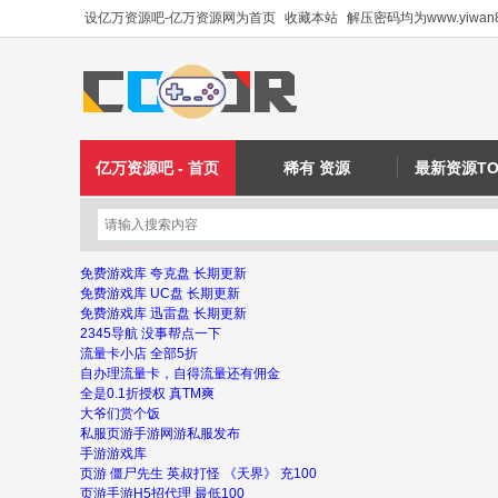
设亿万资源吧-亿万资源网为首页
收藏本站
解压密码均为www.yiwan8
亿万资源吧 - 首页
稀有 资源
最新资源TO
免费游戏库 夸克盘 长期更新
免费游戏库 UC盘 长期更新
免费游戏库 迅雷盘 长期更新
2345导航 没事帮点一下
流量卡小店 全部5折
自办理流量卡，自得流量还有佣金
全是0.1折授权 真TM爽
大爷们赏个饭
私服页游手游网游私服发布
手游游戏库
页游 僵尸先生 英叔打怪 《天界》 充100
页游手游H5招代理 最低100