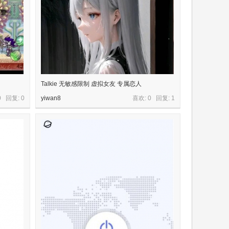
Talkie 无敏感限制 虚拟女友 专属恋人
0 回复:
0
yiwan8
喜欢: 0 回复:
1