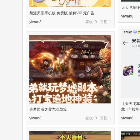
天天飞车怀
禁漫天堂手机版 免费版 破解VIP 无广告
yiwan8
yiwan8
喜欢: 0 回复:
1
【天天飞车
造梦西游之黎尤浩劫篇
载 T车技
yiwan8
喜欢: 0 回复:
1
yiwan8