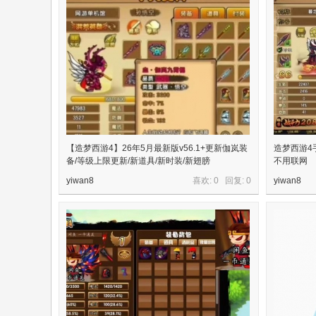
【造梦西游4】26年5月最新版v56.1+更新伽岚装
造梦西游4
备/等级上限更新/新道具/新时装/新翅膀
不用联网
yiwan8
喜欢: 0 回复:
0
yiwan8