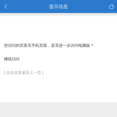
提示信息
您访问的页面无手机页面，是否进一步访问电脑版？
继续访问
[ 点击这里返回上一页 ]