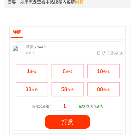
游客，如果您要查看本帖隐藏内容请
回复
详情
yiwan8
获赏:
uid:1
已0人打赏共0次
1
8
18
金钱
金钱
金钱
38
58
88
金钱
金钱
金钱
自定义金额：
金钱
我现有
金钱
打赏