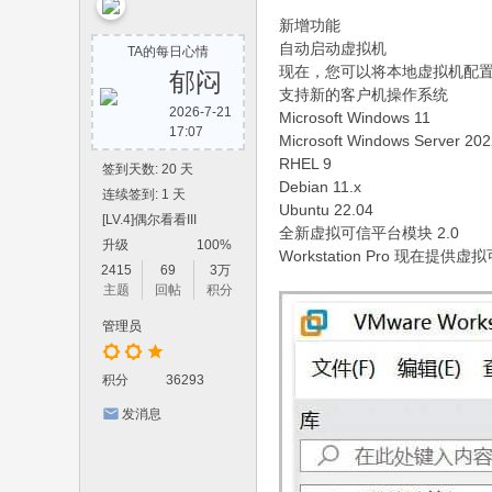
yi
新增功能
w
自动启动虚拟机
TA的每日心情
an
现在，您可以将本地虚拟机配
郁闷
支持新的客户机操作系统
8.
2026-7-21
Microsoft Windows 11
17:07
co
Microsoft Windows Server 20
RHEL 9
m
签到天数: 20 天
Debian 11.x
连续签到: 1 天
Ubuntu 22.04
[LV.4]偶尔看看III
全新虚拟可信平台模块 2.0
升级
100%
Workstation Pro 现在
2415
69
3万
主题
回帖
积分
管理员
积分
36293
发消息