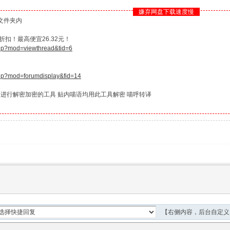
嫌弃网盘下载速度慢
文件夹内
扣！最高便宜26.32元！
php?mod=viewthread&tid=6
php?mod=forumdisplay&fid=14
 进行解密加密的工具 贴内喵语均用此工具解密 喵呼转译
【右侧内容，后台自定义