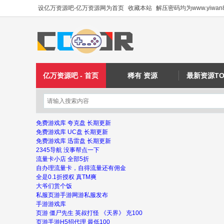
设亿万资源吧-亿万资源网为首页
收藏本站
解压密码均为www.yiwan8
亿万资源吧 - 首页
稀有 资源
最新资源TO
免费游戏库 夸克盘 长期更新
免费游戏库 UC盘 长期更新
免费游戏库 迅雷盘 长期更新
2345导航 没事帮点一下
流量卡小店 全部5折
自办理流量卡，自得流量还有佣金
全是0.1折授权 真TM爽
大爷们赏个饭
私服页游手游网游私服发布
手游游戏库
页游 僵尸先生 英叔打怪 《天界》 充100
页游手游H5招代理 最低100