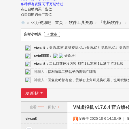
各种稀有资源 可千万别错过
点击自助购买广告位
点击自助购买广告位
»
亿万资源吧 - 首页
›
软件工具资源
›
『电脑软件』
›
亿
实时小喇叭
+ 发布
万
资
yiwan8
：
资源,素材,素材资源,亿万资源,亿万资源吧,亿万资源
源
svip8888
：
好论坛!
yiwan8
：
二贴目前还没内容 都在1贴发布 1贴满了 在2贴续！
吧
神秘人：
福利游戏二贴帖子的密码在哪看
-
神秘人：
回复发帖都有金，贡献右上角可兑换积累，也可积极
亿
万
发新帖
资
源
VM虚拟机 v17.6.4 官
查看:
555
|
回复:
0
网
yiwan8
发表于 2025-10-6 14:18:49
|
-