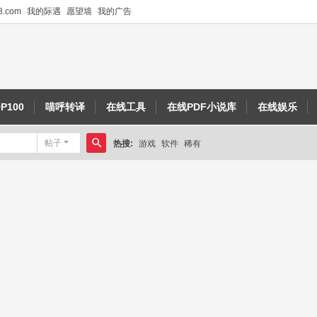
.com
我的际遇
愿望墙
我的广告
P100
喵呼转译
在线工具
在线PDF小说库
在线娱乐
帖子
热搜:
游戏
软件
稀有
搜
索