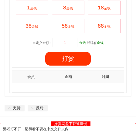
1
8
18
金钱
金钱
金钱
38
58
88
金钱
金钱
金钱
自定义金额：
金钱
我现有
金钱
打赏
会员
金额
时间
支持
反对
嫌弃网盘下载速度慢
游戏打不开，记得看不要在中文文件夹内