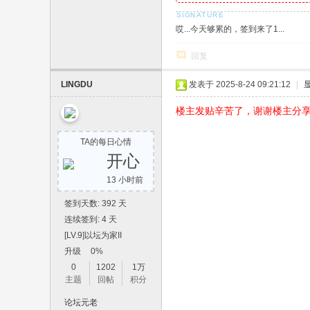
哎...今天够累的，签到来了1...
回复
LINGDU
发表于 2025-8-24 09:21:12
|
楼主发贴辛苦了，谢谢楼主分
TA的每日心情
开心
13 小时前
签到天数: 392 天
连续签到: 4 天
[LV.9]以坛为家II
升级
0%
0
1202
1万
主题
回帖
积分
论坛元老