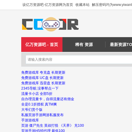
设亿万资源吧-亿万资源网为首页
收藏本站
解压密码均为www.yiwan8
亿万资源吧 - 首页
稀有 资源
最新资源TO
免费游戏库 夸克盘 长期更新
免费游戏库 UC盘 长期更新
免费游戏库 迅雷盘 长期更新
2345导航 没事帮点一下
流量卡小店 全部5折
自办理流量卡，自得流量还有佣金
全是0.1折授权 真TM爽
大爷们赏个饭
私服页游手游网游私服发布
手游游戏库
页游 僵尸先生 英叔打怪 《天界》 充100
页游手游H5招代理 最低100