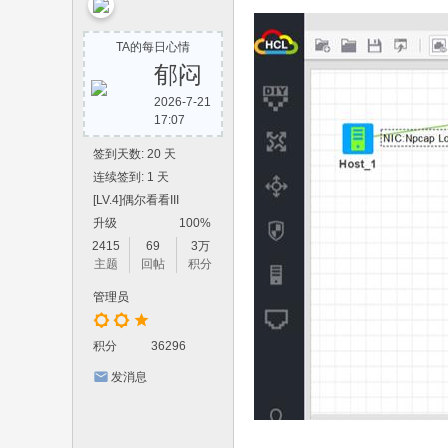
yi
w
TA的每日心情
an
郁闷
8.
2026-7-21
17:07
co
m
签到天数: 20 天
连续签到: 1 天
[LV.4]偶尔看看III
升级
100%
2415
69
3万
主题
回帖
积分
管理员
积分
36296
发消息