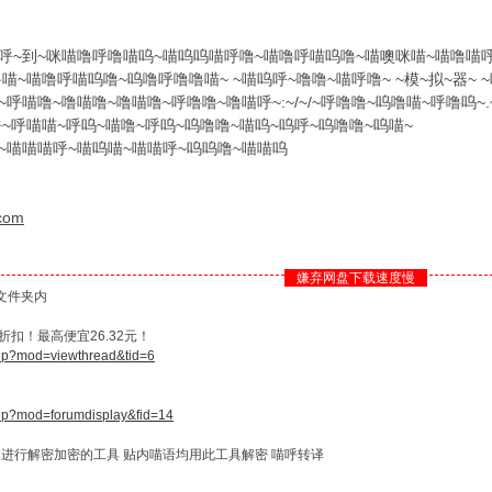
呼~到~咪喵噜呼噜喵呜~喵呜呜喵呼噜~喵噜呼喵呜噜~喵噢咪喵~喵噜喵呼
喵~喵噜呼喵呜噜~呜噜呼噜噜喵~ ~喵呜呼~噜噜~喵呼噜~ ~模~拟~器~ ~
呼喵噜~噜喵噜~噜喵噜~呼噜噜~噜喵呼~:~/~/~呼噜噜~呜噜喵~呼噜呜~
喵呼~呼喵喵~呼呜~喵噜~呼呜~呜噜噜~喵呜~呜呼~呜噜噜~呜喵~
~喵喵喵呼~喵呜喵~喵喵呼~呜呜噜~喵喵呜
.com
嫌弃网盘下载速度慢
文件夹内
扣！最高便宜26.32元！
php?mod=viewthread&tid=6
php?mod=forumdisplay&fid=14
 进行解密加密的工具 贴内喵语均用此工具解密 喵呼转译