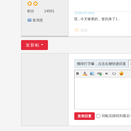
积分
14501
哎...今天够累的，签到来了1...
发消息
回复
发新帖
懒得打字嘛，点击右侧快捷回复
回帖后跳转到最后
发表回复