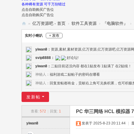
各种稀有资源 可千万别错过
点击自助购买广告位
点击自助购买广告位
»
亿万资源吧 - 首页
›
软件工具资源
›
『电脑软件』
›
亿
实时小喇叭
+ 发布
万
资
yiwan8
：
资源,素材,素材资源,亿万资源,亿万资源吧,亿万资源
源
svip8888
：
好论坛!
yiwan8
：
二贴目前还没内容 都在1贴发布 1贴满了 在2贴续！
吧
神秘人：
福利游戏二贴帖子的密码在哪看
-
神秘人：
回复发帖都有金，贡献右上角可兑换积累，也可积极
亿
万
发新帖
资
源
PC 华三网络 HCL 模拟器 7.
查看:
572
|
回复:
1
网
yiwan8
发表于 2025-8-23 20:11:44
|
-