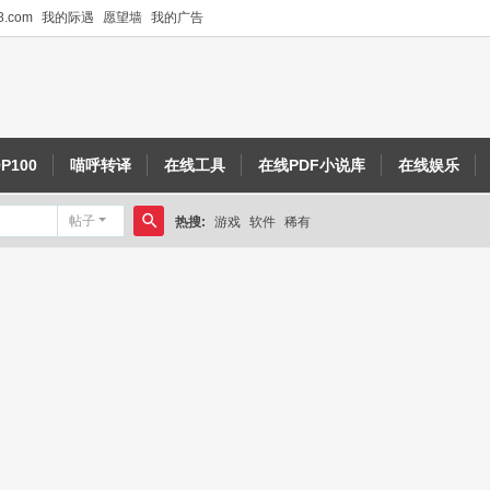
.com
我的际遇
愿望墙
我的广告
P100
喵呼转译
在线工具
在线PDF小说库
在线娱乐
帖子
热搜:
游戏
软件
稀有
搜
索