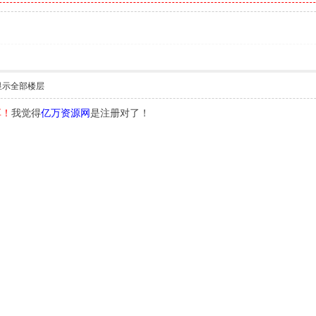
显示全部楼层
享！
我觉得
亿万资源网
是注册对了！