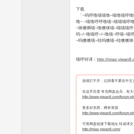
下载
「~呜呼噜喵喵噜~喵噜喵呼噜
噜~ ~喵噜呼呼噜喵~喵喵喵呼噜
~咪噢啊喵~噜噢咪喵~喵喵喵呼~
呜~/~噜喵呼~/~噜喵~呼喵~
~呜噢噢喵~哇呜噢喵~哇噢噢咪
喵呼转译：
http://miao.yiwan8
游戏打不开，记得看不要在中文
在这开百度 夸克网盘会员，有大折
http://www.yiwan8.com/forum.
更多好东西，稀有资源
http://www.yiwan8.com/forum.
可将网盘链接下载地址 转成译文
http://miao.yiwan8.com/