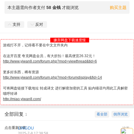
本主题需向作者支付
58 金钱
才能浏览
购买主题
支持
反对
嫌弃网盘下载速度慢
游戏打不开，记得看不要在中文文件夹内
在这开百度 夸克网盘会员，有大折扣！最高便宜26.32元！
http://www.yiwan8.com/forum.php?mod=viewthread&tid=6
更多好东西，稀有资源
http://www.yiwan8.com/forum.php?mod=forumdisplay&fid=14
可将网盘链接下载地址 转成译文 进行解密加密的工具 贴内喵语均用此工具解密
喵呼转译
http://miao.yiwan8.com/
全部回复
看全部
倒序浏览
1
点击重新加载
LINGDU
沙发
2025-7-8 17:38:58