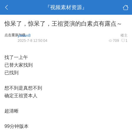
『视频素材资源』
惊呆了，惊呆了，王祖贤演的白素贞有露点～
点击重新加载
yiwan8
楼主
2025-7-8 12:50:04
709
1
找了一上午
已替大家找到
已找到
想不到是真想不到
确定王祖贤本人
超清晰
99分钟版本