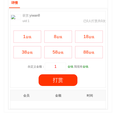
详情
yiwan8
获赏:
uid:1
已0人打赏共0次
1
8
18
金钱
金钱
金钱
38
58
88
金钱
金钱
金钱
自定义金额：
金钱
我现有
金钱
打赏
会员
金额
时间