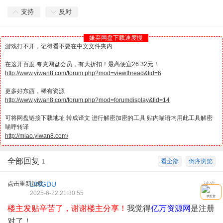
支持
反对
嫌弃网盘下载速度慢
游戏打不开，记得看不要在中文文件夹内
在这开百度 夸克网盘会员，有大折扣！最高便宜26.32元！
http://www.yiwan8.com/forum.php?mod=viewthread&tid=6
更多好东西，稀有资源
http://www.yiwan8.com/forum.php?mod=forumdisplay&fid=14
可将网盘链接下载地址 转成译文 进行解密加密的工具 贴内喵语均用此工具解密
喵呼转译
http://miao.yiwan8.com/
全部回复
看全部
倒序浏览
1
点击重新加载
LINGDU
沙发
2025-6-22 21:30:55
求打赏
楼主发贴辛苦了，谢谢楼主分享！
我觉得
亿万资源网
是注册
对了！