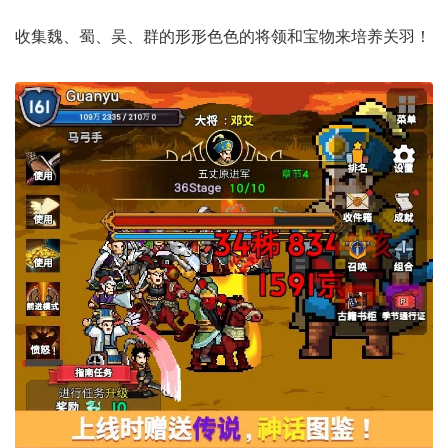
收集魏、蜀、吴、群的形形色色的将领和宝物来培养关羽！