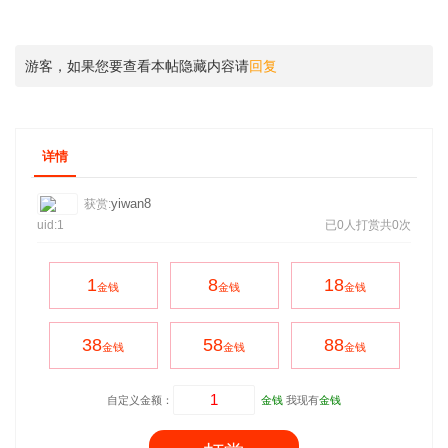
游客，如果您要查看本帖隐藏内容请
回复
详情
yiwan8
获赏:
uid:1
已0人打赏共0次
1
8
18
金钱
金钱
金钱
38
58
88
金钱
金钱
金钱
自定义金额：
金钱
我现有
金钱