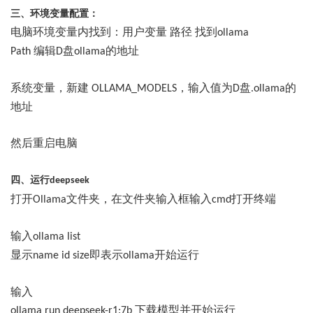
三、
环境变量
配置：
电脑环境变量内找到：
用户变量
路径
找到
ollama
编辑
盘
的地址
Path
D
ollama
系统变量，
新建
，输入值
为
盘
的
OLLAMA_MODELS
D
.ollama
地址
然后重启电脑
四、运行
deepseek
打开
文件夹，在文件夹输入框输入
打开终端
Ollama
cmd
输入
ollama list
显示
即表示
开始运行
name id size
ollama
输入
下载模型并开始运行
ollama run deepseek-r1:
7
b