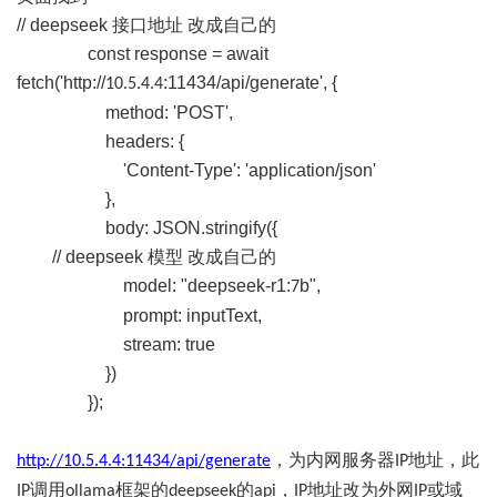
// deepseek
接口地址 改成自己的
const response = await
fetch('http://
:11434/api/generate', {
10.5.4.4
method: 'POST',
headers: {
'Content-Type': 'application/json'
},
body: JSON.stringify({
// deepseek
模型 改成自己的
model: "deepseek-r1:
b",
7
prompt: inputText,
stream: true
})
});
，为内网服务器
地址，此
http://
10.5.4.4
:11434/api/generate
IP
调用
框架的
的
，
地址改为外网
或域
IP
ollama
deepseek
api
IP
IP