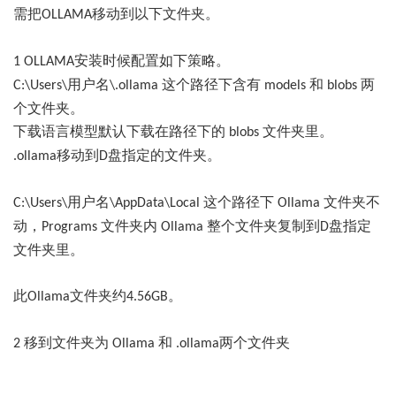
需把
移动到
以下文件夹。
OLLAMA
安装时候
配置如下策略。
1 OLLAMA
用户名
这个路径下含有
和
两
C:\Users\
\.ollama
models
blobs
个文件夹
。
下载语言模型默认下载在
路径下的
文件夹里。
blobs
移动到
盘指定的文件夹。
.ollama
D
用户名
这个路径下
文件夹不
C:\Users\
\AppData\Local
Ollama
动
，
文件夹内
整个文件夹复制到
盘指定
Programs
Ollama
D
文件夹里。
此
文件夹约
。
Ollama
4.56GB
移到文件夹
为
和
两个
文件夹
2
Ollama
.ollama