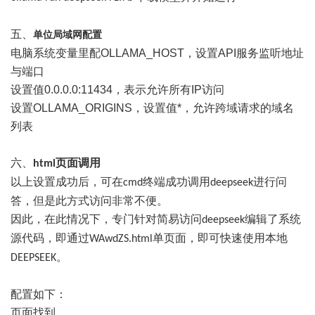
五、
单位局域网配置
电脑系统变量里配OLLAMA_HOST，
设置
API
服务监听地址
与端口
设置值0.0.0.0:11434，
表示允许所有
IP
访问
设置OLLAMA_ORIGINS，设置值*，
允许跨域请求的域名
列表
六、
页面调用
html
以上设置成功后，可在
终端成功调用
进行问
cmd
deepseek
答，但是此方式访问非常不便。
因此，在此情况下，专门针对简易访问
编辑了系统
deepseek
源代码，即通过
单页面，即可快速使用本地
WAwdZS.html
。
DEEPSEEK
配置如下：
页面找到