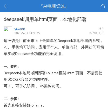
『AI电脑资源』
deepseek调用单html页面，本地化部署
yiwan8
楼主
2025-5-31 01:30:22
704
0
这应该是目前全市面上最简单的
本地部署的系统，
Deepseek
、手机
均可访问，应用于个人、单位内部、外网访问可简
PC
单实现
全功能的完全调用。
Deepseek
一、架构：
本地局域网部署
框架
页面，
不需要使
Deepseek
+
ollama
+html
用
容器之类的软件。
DOCKER
可
、可手机访问，
架构访问。
PC
B/S
二、步骤：
首先直接安装好
。
ollama