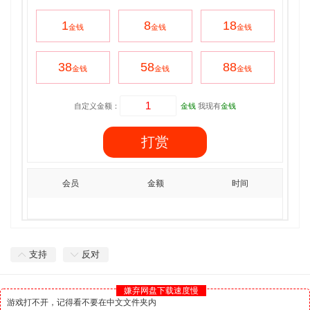
1
8
18
金钱
金钱
金钱
38
58
88
金钱
金钱
金钱
自定义金额：
金钱
我现有
金钱
打赏
会员
金额
时间
支持
反对
嫌弃网盘下载速度慢
游戏打不开，记得看不要在中文文件夹内