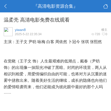
『高清电影资源合集』
温柔壳 高清电影免费在线观看
yiwan8
楼主
2025-5-22 22:35:34
720
0
主演：王子文 尹昉 咏梅 白客 周依然 卜冠今 张琪 张熙然
在觉晓（王子文 饰）人生最艰难的低潮点，戴春（尹昉
饰）的出现像一抹阳光冲破了黑暗。封闭的环境里，两人从
相识到相爱，用爱情编织自由的可能，也将对方从沉重的迷
雾中拯救出来。随着美好生活的继续，成长的隐痛也向他们
的爱情暗袭而来，他们还能成为彼此眼中最好的那个人吗
······