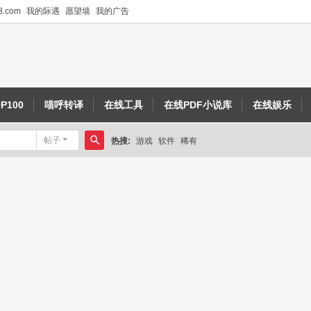
.com
我的际遇
愿望墙
我的广告
P100
喵呼转译
在线工具
在线PDF小说库
在线娱乐
帖子
热搜:
游戏
软件
稀有
搜
索