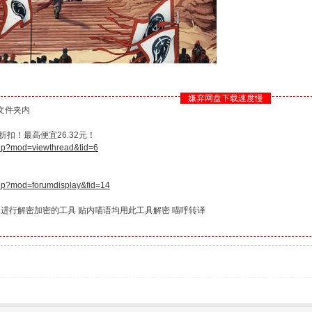
嫌弃网盘下载速度慢
文件夹内
扣！最高便宜26.32元！
php?mod=viewthread&tid=6
php?mod=forumdisplay&fid=14
 进行解密加密的工具 贴内喵语均用此工具解密 喵呼转译