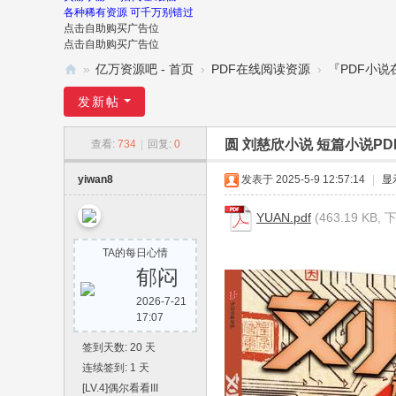
各种稀有资源 可千万别错过
点击自助购买广告位
点击自助购买广告位
»
亿万资源吧 - 首页
›
PDF在线阅读资源
›
『PDF小
亿
发新帖
万
圆 刘慈欣小说 短篇小说P
查看:
734
|
回复:
0
资
源
yiwan8
发表于 2025-5-9 12:57:14
|
显
吧
YUAN.pdf
(463.19 KB,
-
亿
TA的每日心情
郁闷
万
资
2026-7-21
17:07
源
签到天数: 20 天
网
连续签到: 1 天
-
[LV.4]偶尔看看III