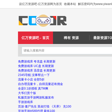
设亿万资源吧-亿万资源网为首页
收藏本站
解压密码均为www.yiwan8
亿万资源吧 - 首页
稀有 资源
最新资源TO
免费游戏库 夸克盘 长期更新
免费游戏库 UC盘 长期更新
免费游戏库 迅雷盘 长期更新
2345导航 没事帮点一下
流量卡小店 全部5折
自办理流量卡，自得流量还有佣金
全是0.1折授权 真TM爽
大爷们赏个饭
私服页游手游网游私服发布
手游游戏库
页游 僵尸先生 英叔打怪 《天界》 充100
页游手游H5招代理 最低100