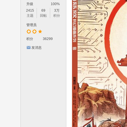
yi
升级
100%
w
2415
69
3万
主题
回帖
积分
an
管理员
8.
co
积分
36299
m
发消息